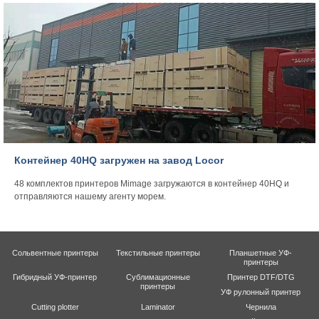
Контейнер 40HQ загружен на завод Locor
48 комплектов принтеров Mimage загружаются в контейнер 40HQ и
отправляются нашему агенту морем.
Сольвентные принтеры
Текстильные принтеры
Планшетные УФ-
принтеры
Гибридный УФ-принтер
Сублимационные
Принтер DTF/DTG
принтеры
УФ рулонный принтер
Cutting plotter
Laminator
Чернила