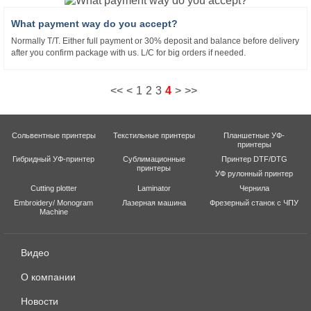
What payment way do you accept?
Normally T/T. Either full payment or 30% deposit and balance before delivery
after you confirm package with us. L/C for big orders if needed.
<<
<
1
2
3
4
>
>>
Сольвентные принтеры
Текстильные принтеры
Планшетные УФ-
принтеры
Гибридный УФ-принтер
Сублимационные
Принтер DTF/DTG
принтеры
УФ рулонный принтер
Cutting plotter
Laminator
Чернила
Embroidery/ Monogram
Лазерная машина
Фрезерный станок с ЧПУ
Machine
Видео
О компании
Новости